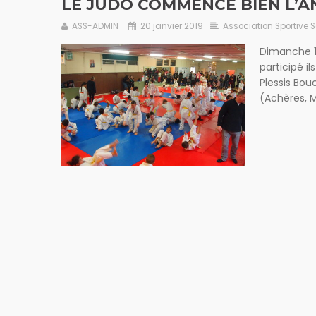
LE JUDO COMMENCE BIEN L’A
ASS-ADMIN
20 janvier 2019
Association Sportive 
Dimanche 13
participé i
Plessis Bou
(Achères, Ma