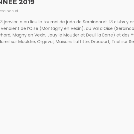
NNÉE 2019
Seraincourt
 janvier, a eu lieu le tournoi de judo de Seraincourt. 13 clubs y o
ls venaient de l’Oise (Montagny en Vexin), du Val d’Oise (Serainco
chard, Magny en Vexin, Jouy le Moutier et Deuil la Barre) et des Y
reil sur Mauldre, Orgeval, Maisons Laffitte, Drocourt, Triel sur Sei