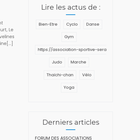
Lire les actus de :
nt
Bien-Etre
Cyclo
Danse
urt, Le
velines
Gym
ne[...]
https://association-sportive-seraincourt.fr/wp
Judo
Marche
Thaïchi-chan
Vélo
Yoga
Derniers articles
FORUM DES ASSOCIATIONS