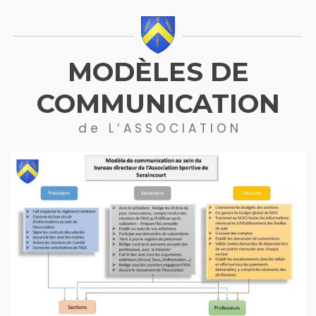
MODÈLES DE
COMMUNICATION
d e L ‘ A S S O C I A T I O N